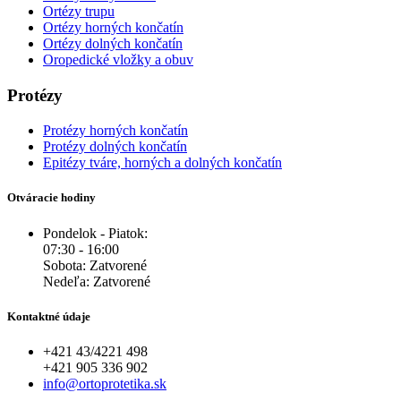
Ortézy trupu
Ortézy horných končatín
Ortézy dolných končatín
Oropedické vložky a obuv
Protézy
Protézy horných končatín
Protézy dolných končatín
Epitézy tváre, horných a dolných končatín
Otváracie hodiny
Pondelok - Piatok:
07:30 - 16:00
Sobota: Zatvorené
Nedeľa: Zatvorené
Kontaktné údaje
+421 43/4221 498
+421 905 336 902
info@ortoprotetika.sk