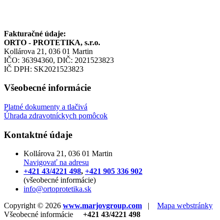
Fakturačné údaje:
ORTO - PROTETIKA, s.r.o.
Kollárova 21, 036 01 Martin
IČO: 36394360, DIČ: 2021523823
IČ DPH: SK2021523823
Všeobecné informácie
Platné dokumenty a tlačivá
Úhrada zdravotníckych pomôcok
Kontaktné údaje
Kollárova 21, 036 01 Martin
Navigovať na adresu
+421 43/4221 498
,
+421 905 336 902
(všeobecné informácie)
info@ortoprotetika.sk
Copyright © 2026
www.marjovgroup.com
|
Mapa webstránky
Všeobecné informácie
+421 43/4221 498