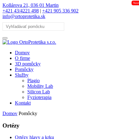
Nov
Kollárova 21, 036 01 Martin
+421 43/4221 498
|
+421 905 336 902
info@ortoprotetika.sk
Domov
O firme
3D pomôcky
Pomôcky
Služby
Plagio
Mobility Lab
Silicon Lab
Fyzioterapia
Kontakt
Domov
Pomôcky
Ortézy
Ortézy hlavy a krku