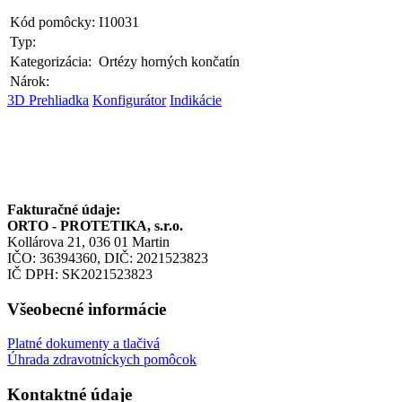
Kód pomôcky:
I10031
Typ:
Kategorizácia:
Ortézy horných končatín
Nárok:
3D Prehliadka
Konfigurátor
Indikácie
Fakturačné údaje:
ORTO - PROTETIKA, s.r.o.
Kollárova 21, 036 01 Martin
IČO: 36394360, DIČ: 2021523823
IČ DPH: SK2021523823
Všeobecné informácie
Platné dokumenty a tlačivá
Úhrada zdravotníckych pomôcok
Kontaktné údaje