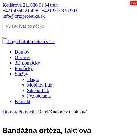
Nov
Kollárova 21, 036 01 Martin
+421 43/4221 498
|
+421 905 336 902
info@ortoprotetika.sk
Domov
O firme
3D pomôcky
Pomôcky
Služby
Plagio
Mobility Lab
Silicon Lab
Fyzioterapia
Kontakt
Domov
Pomôcky
Bandážna ortéza, lakťová
Bandážna ortéza, lakťová