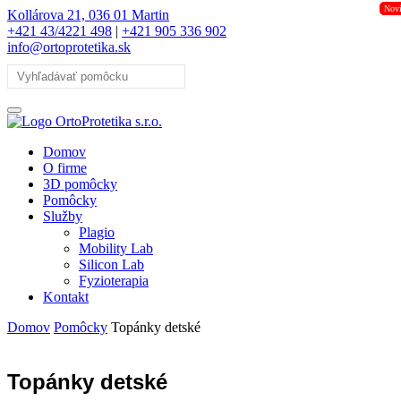
Nov
Kollárova 21, 036 01 Martin
+421 43/4221 498
|
+421 905 336 902
info@ortoprotetika.sk
Domov
O firme
3D pomôcky
Pomôcky
Služby
Plagio
Mobility Lab
Silicon Lab
Fyzioterapia
Kontakt
Domov
Pomôcky
Topánky detské
Topánky detské